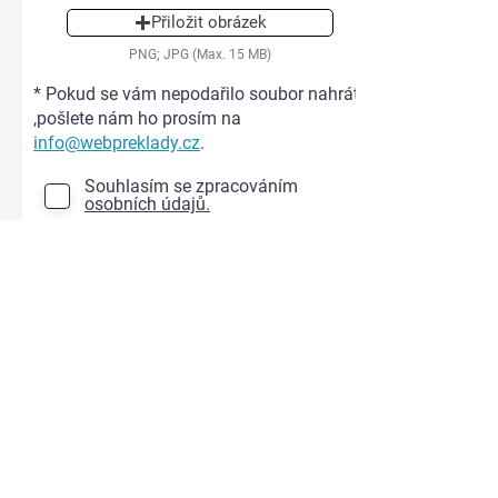
Přiložit obrázek
PNG; JPG (Max. 15 MB)
* Pokud se vám nepodařilo soubor nahrát
,pošlete nám ho prosím na
info@webpreklady.cz
.
Souhlasím se zpracováním
osobních údajů.
Odeslat ke kalkulaci
Rádi Vás uslyšíme
Česká republika
Slovensko
+420 601 350 478
+421 949 670 231
Těšíme se na Vaši zprávu