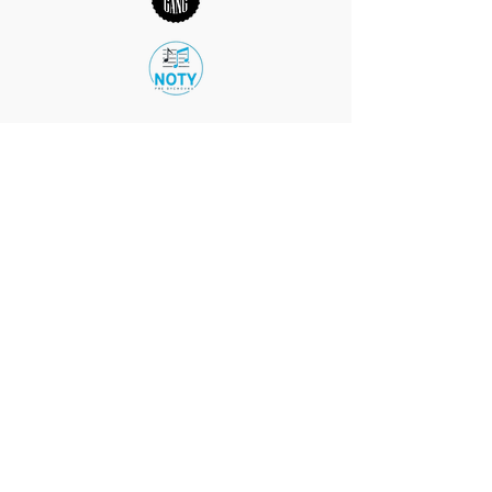
PROČ S NÁMI
SPOLUPRACOVAT
Výhodné ceny
Díky našim příznivým cenám ušetříte na
překladech peníze, čímž se zvyšuje i
efektivita a ziskovost vašeho podnikání.