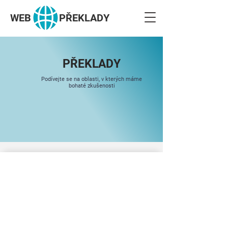
WEB
PŘEKLADY
PŘEKLADY
Podívejte se na oblasti, v kterých máme
bohaté zkušenosti